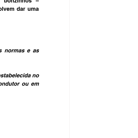
“bonzinhos” – 
olvem dar uma 
s normas e as 
stabelecida no 
ondutor ou em 