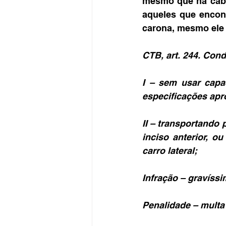
mesmo que na cabe
aqueles que encont
carona, mesmo ele
CTB, art. 244. Cond
I – sem usar capa
especificações apr
II – transportando
inciso anterior, o
carro lateral;
Infração – gravíssi
Penalidade – multa 