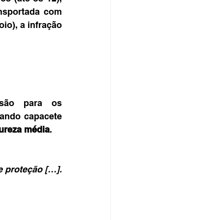
nsportada com 
o), a infração 
são para os 
motociclistas, agora não mais. São elas: conduzir a motocicleta utilizando capacete 
ureza média
.
e proteção […].