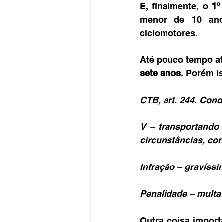
E, finalmente, o 
1
menor de 10 ano
ciclomotores.
Até pouco tempo at
sete anos
. Porém i
CTB, art. 244. Cond
V – transportando 
circunstâncias, co
Infração – gravíssi
Penalidade – multa 
Outra coisa import