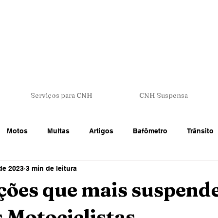
Serviços para CNH
CNH Suspensa
Motos
Multas
Artigos
Bafômetro
Trânsito
 de 2023
3 min de leitura
 Trânsito
CNH - Carteira de Motorista
Veículos
Legi
ações que mais suspend
 Motociclistas