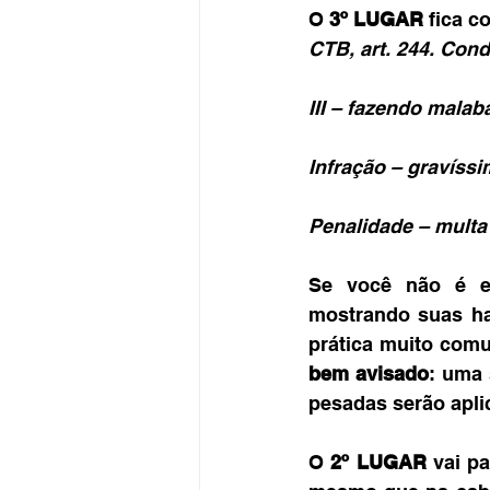
O 
3º LUGAR
 fica 
CTB, art. 244. Cond
III – fazendo mala
Infração – gravíssi
Penalidade – multa 
Se você não é ex
mostrando suas ha
prática muito comu
bem avisado
: uma 
pesadas serão apli
O 
2º LUGAR
 vai p