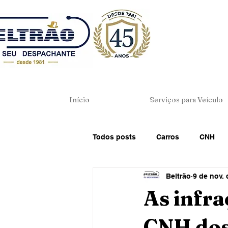
Início
Serviços para Veículo
Todos posts
Carros
CNH
Beltrão
9 de nov.
Dicas de Direção
Direito de
As infr
CNH dos