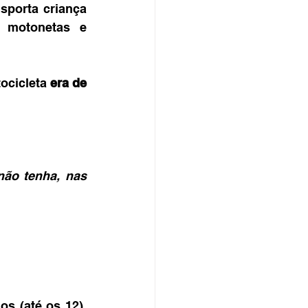
porta criança 
motonetas e 
ocicleta 
era de 
ão tenha, nas 
s (até os 12), 