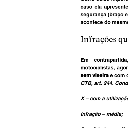
caso ela apresente
segurança (braço e
acontece do mesmo
Infrações q
Em contrapartid
sem viseira
 e com 
CTB, art. 244. Cond
X – com a utilizaç
Infração – média;