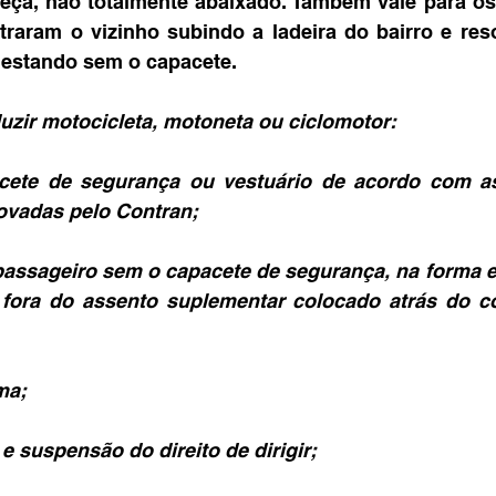
ça, não totalmente abaixado. Também vale para os 
raram o vizinho subindo a ladeira do bairro e res
 estando sem o capacete.
uzir motocicleta, motoneta ou ciclomotor:
cete de segurança ou vestuário de acordo com a
ovadas pelo Contran;
 passageiro sem o capacete de segurança, na forma e
u fora do assento suplementar colocado atrás do c
ma;
e suspensão do direito de dirigir;