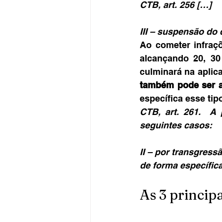
CTB, art. 256 […]
III – suspensão do d
Ao cometer infraçõ
alcançando 20, 30
culminará na apli
também pode ser a
específica esse tip
CTB, art. 261.  A 
seguintes casos:
II – por transgress
de forma específica
As 3 princip