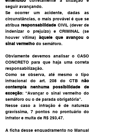
entendido
 corretamente a situação e 
seguir avançando.
Se ocorrer um acidente, dadas as 
circunstâncias, o mais provável é que se 
atribua 
responsabilidade
 CIVIL (dever de 
indenizar o prejuízo) e CRIMINAL (se 
houver vítima) 
àquele que avançou o 
sinal vermelho
 do semáforo.
Obviamente devemos analisar o CASO 
CONCRETO para que haja uma correta 
responsabilização.
Como se observa, até mesmo o tipo 
infracional do art. 208 do CTB 
não 
contempla nenhuma possibilidade de 
exceção
: “Avançar o sinal vermelho do 
semáforo ou o de parada obrigatória”.
Nesse caso a infração é de natureza 
gravíssima, 7 pontos no prontuário do 
infrator e multa de R$ 293,47.
A ficha desse enquadramento no Manual 