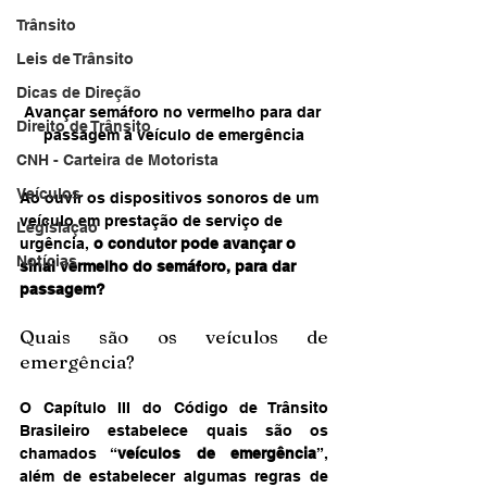
Trânsito
Leis de Trânsito
Dicas de Direção
Avançar semáforo no vermelho para dar 
Direito de Trânsito
passagem a veículo de emergência
CNH - Carteira de Motorista
Veículos
Ao ouvir os dispositivos sonoros de um 
veículo em prestação de serviço de 
Legislação
urgência, 
o condutor pode avançar o 
Notícias
sinal vermelho do semáforo, para dar 
passagem?
Quais são os veículos de 
emergência?
O Capítulo III do Código de Trânsito 
Brasileiro estabelece quais são os 
chamados “
veículos de emergência
”, 
além de estabelecer algumas regras de 