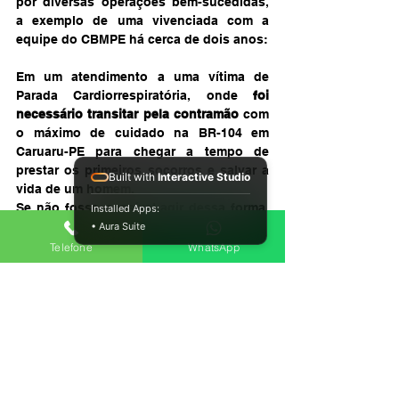
por diversas operações bem-sucedidas, 
a exemplo de uma vivenciada com a 
equipe do CBMPE há cerca de dois anos:
Em um atendimento a uma vítima de 
Parada Cardiorrespiratória, onde 
foi 
necessário transitar pela contramão
 com 
o máximo de cuidado na BR-104 em 
Caruaru-PE para chegar a tempo de 
prestar os primeiros socorros e salvar a 
Built with
Interactive Studio
vida de um homem.
Se não fosse possível agir dessa forma, 
Installed Apps:
teriam sido gastos em média cinco 
• Aura Suite
minutos, ao invés dos quase três, que 
Telefone
WhatsApp
foram determinantes no atendimento 
àquela vítima.
Adrenalina, atenção e uma boa dose de 
tensão fazem parte do dia a dia do 
condutor de veículo de emergência, além 
da pressa, da habilidade e do sangue 
frio. 
É necessário pensar, agir e ser 
rápido, sem jamais descuidar da 