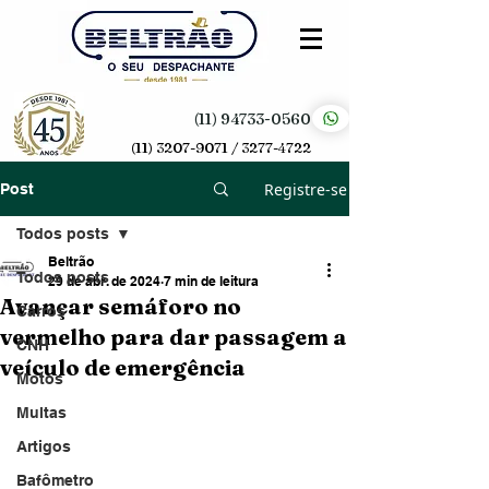
(11) 94733-0560
(11) 3207-9071 / 3277-4722
Registre-se
Post
Todos posts
Beltrão
Todos posts
29 de abr. de 2024
7 min de leitura
Avançar semáforo no
Carros
vermelho para dar passagem a
CNH
veículo de emergência
Motos
Multas
Artigos
Bafômetro