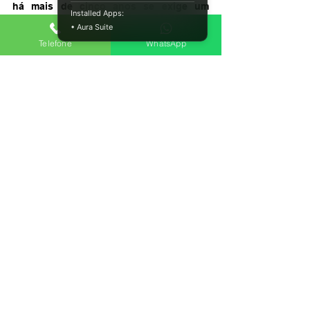
há mais de cinco anos se exige um 
Installed Apps:
Curso de Atualização para Renovação da 
• Aura Suite
CNH, de acordo com a 
Resolução 789/20 
Telefone
WhatsApp
do Conselho Nacional de Trânsito 
(Contran)
.
Ver tudo
Posts recentes