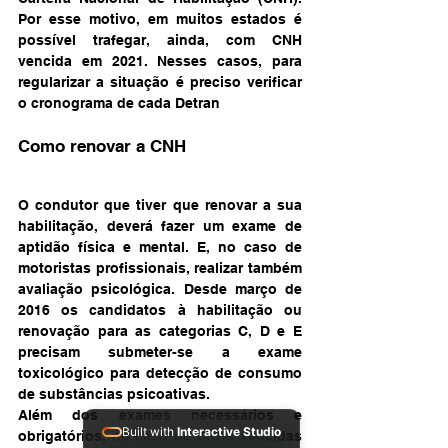
Por esse motivo, em muitos estados é 
possível trafegar, ainda, com CNH 
vencida em 2021. Nesses casos, para 
regularizar a situação é preciso verificar 
o cronograma de cada Detran 
Como renovar a CNH
O condutor que tiver que renovar a sua 
habilitação, deverá fazer um exame de 
aptidão física e mental. E, no caso de 
motoristas profissionais, realizar também 
avaliação psicológica. Desde março de 
2016 os candidatos à habilitação ou 
renovação para as categorias C, D e E 
precisam submeter-se a exame 
toxicológico para detecção de consumo 
de substâncias psicoativas.
Além dos exames necessários e 
Built with
Interactive Studio
obrigatórios, no caso de CNHs vencidas 