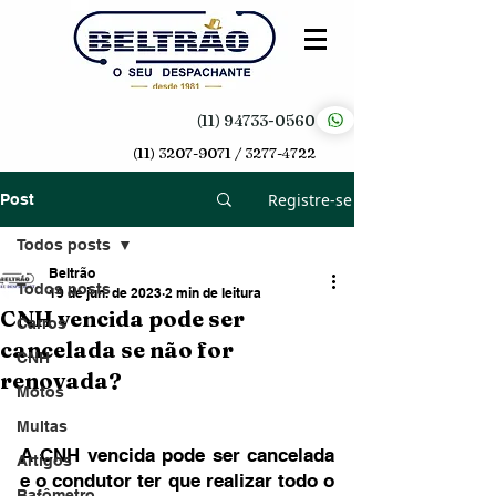
(11) 94733-0560
(11) 3207-9071 / 3277-4722
Registre-se
Post
Todos posts
Beltrão
Todos posts
19 de jun. de 2023
2 min de leitura
CNH vencida pode ser
Carros
cancelada se não for
CNH
renovada?
Motos
Multas
A CNH vencida pode ser cancelada 
Artigos
e o condutor ter que realizar todo o 
Bafômetro