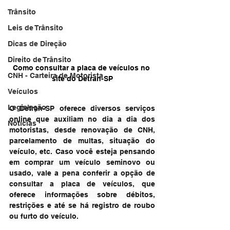
Trânsito
Leis de Trânsito
Dicas de Direção
Direito de Trânsito
Como consultar a placa de veículos no 
CNH - Carteira de Motorista
site do Detran-SP
Veículos
Legislação
O Detran-SP oferece diversos serviços 
online que auxiliam no dia a dia dos 
Notícias
motoristas, desde renovação de CNH, 
parcelamento de multas, situação do 
veículo, etc. Caso você esteja pensando 
em comprar um veículo seminovo ou 
usado, vale a pena conferir a opção de 
consultar a placa de veículos, que 
oferece informações sobre débitos, 
restrições e até se há registro de roubo 
ou furto do veículo.