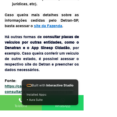
jurídicas, etc).
Caso queira mais detalhes sobre as 
informações cedidas pelo Detran-SP, 
basta acessar o 
site da Fazenda
.
Há outras formas de 
consultar placas de 
veículos por outras entidades, como o 
Denatran e o App Sinesp Cidadão
, por 
exemplo. Caso queira conferir um veículo 
de outro estado, é possível acessar o 
respectivo site do Detran e preencher os 
dados necessários.
Fonte: 
Built with
Interactive Studio
https://canaltech.com.br/carros/como-
consultar-a-placa-de-veiculos-no-site-
Installed Apps:
do-detran-sp/
• Aura Suite
Telefone
WhatsApp
Veículos