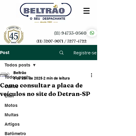
(11) 94733-0560
(11) 3207-9071 / 3277-4722
Registre-se
Post
Todos posts
Beltrão
Todos posts
8 de abr. de 2025
2 min de leitura
Como consultar a placa de
Carros
veículos no site do Detran-SP
CNH
Motos
Multas
Artigos
Bafômetro