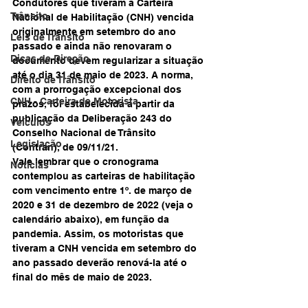
Condutores que tiveram a Carteira 
Trânsito
Nacional de Habilitação (CNH) vencida 
originalmente em setembro do ano 
Leis de Trânsito
passado e ainda não renovaram o 
Dicas de Direção
documento devem regularizar a situação 
até o dia 31 de maio de 2023. A norma, 
Direito de Trânsito
com a prorrogação excepcional dos 
CNH - Carteira de Motorista
prazos, foi estabelecida a partir da 
publicação da Deliberação 243 do 
Veículos
Conselho Nacional de Trânsito 
Legislação
(Contran), de 09/11/21.
Vale lembrar que o cronograma 
Notícias
contemplou as carteiras de habilitação 
com vencimento entre 1º. de março de 
2020 e 31 de dezembro de 2022 (veja o 
calendário abaixo), em função da 
pandemia. Assim, os motoristas que 
tiveram a CNH vencida em setembro do 
ano passado deverão renová-la até o 
final do mês de maio de 2023.