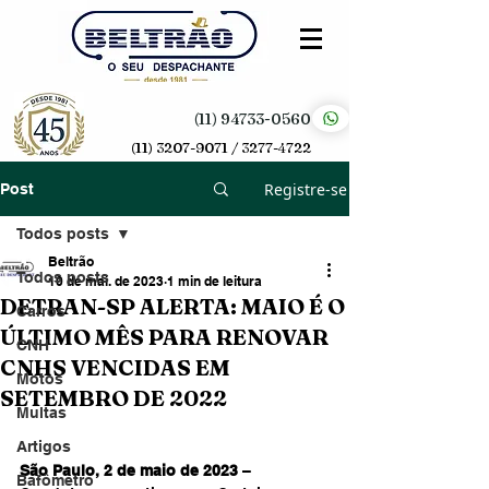
(11) 94733-0560
(11) 3207-9071 / 3277-4722
Registre-se
Post
Todos posts
Beltrão
Todos posts
10 de mai. de 2023
1 min de leitura
DETRAN-SP ALERTA: MAIO É O
Carros
ÚLTIMO MÊS PARA RENOVAR
CNH
CNHS VENCIDAS EM
Motos
SETEMBRO DE 2022
Multas
Artigos
São Paulo, 2 de maio de 2023
 – 
Bafômetro