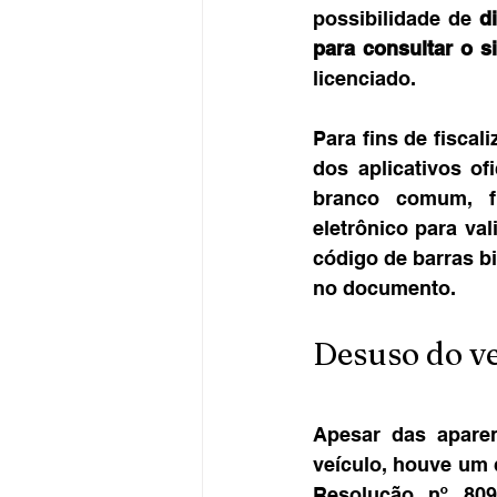
possibilidade de 
d
para consultar o s
licenciado.
Para fins de fisca
dos aplicativos o
branco comum, fi
eletrônico para va
código de barras b
no documento.
Desuso do v
Apesar das apare
veículo, houve um q
Resolução nº 80