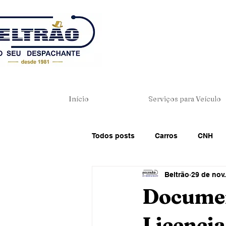
Início
Serviços para Veículo
Todos posts
Carros
CNH
Beltrão
29 de nov
Dicas de Direção
Direito de
Documen
Licenci