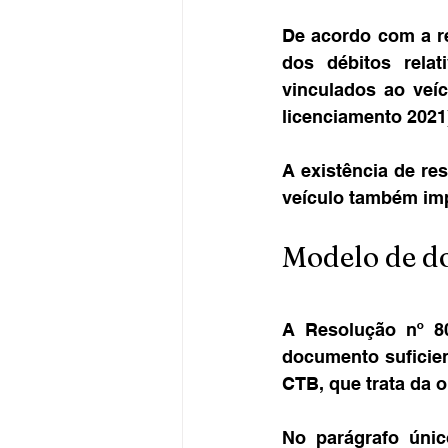
De acordo com a r
dos débitos relat
vinculados ao veí
licenciamento 2021
A existência de res
veículo também im
Modelo de d
A Resolução nº 8
documento suficien
CTB, que trata da 
No parágrafo único