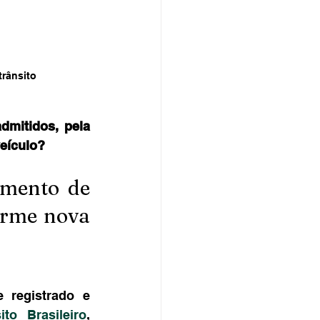
trânsito
mitidos, pela 
veículo?
umento de 
orme nova 
 registrado e 
to Brasileiro
, 