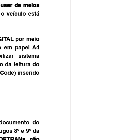
user de meios 
o veículo está 
GITAL por meio 
A em papel A4 
izar sistema 
 da leitura do 
ode) inserido 
documento do 
gos 8º e 9º da 
DETRANs não 