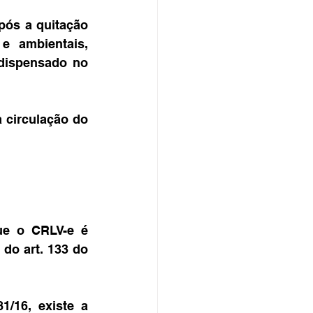
ós a quitação 
e ambientais, 
ispensado no 
 circulação do 
e o CRLV-e é 
o art. 133 do 
/16, existe a 