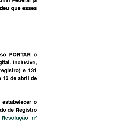
nal Federal já 
deu que esses 
iso PORTAR o 
ital
. Inclusive, 
gistro) e 131 
 12 de abril de 
estabelecer o 
do de Registro 
 
Resolução nº 