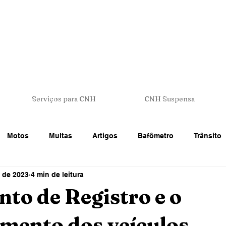
Serviços para CNH
CNH Suspensa
Motos
Multas
Artigos
Bafômetro
Trânsito
. de 2023
4 min de leitura
 Trânsito
CNH - Carteira de Motorista
Veículos
Legi
to de Registro e o
amento dos veículos