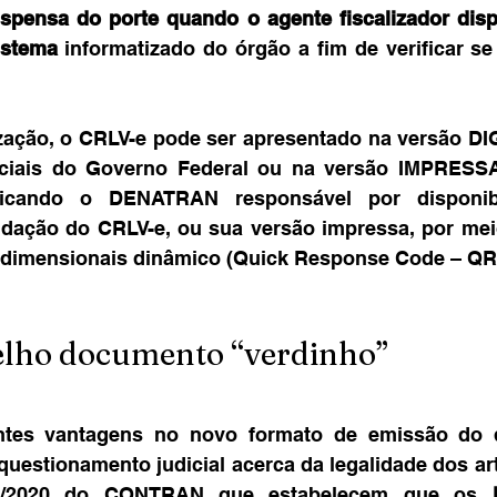
ispensa do porte quando o agente fiscalizador disp
istema
 informatizado do órgão a fim de verificar se 
lização, o CRLV-e pode ser apresentado na versão DI
ficiais do Governo Federal ou na versão IMPRESS
cando o DENATRAN responsável por disponibil
lidação do CRLV-e, ou sua versão impressa, por meio
idimensionais dinâmico (Quick Response Code – QRC
elho documento “verdinho”
ntes vantagens no novo formato de emissão do 
uestionamento judicial acerca da legalidade dos arti
9/2020 do CONTRAN que estabelecem que os 