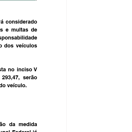
á considerado 
s e multas de 
sponsabilidade 
 dos veículos 
sta no inciso V 
93,47, serão 
do veículo.
ão da medida 