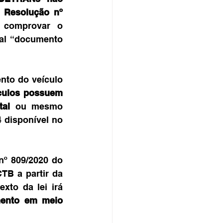
 Resolução nº 
 comprovar o 
al “documento 
to do veículo 
culos possuem 
tal
 ou mesmo 
 disponível no 
º 809/2020 do 
B a partir da 
xto da lei irá 
ento em meio 