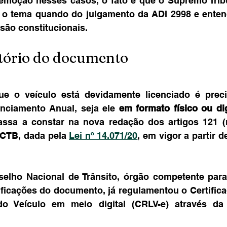
remoção nesses casos, o fato é que o Supremo Tribu
 o tema quando do julgamento da ADI 2998 e enten
 são constitucionais.
atório do documento
e o veículo está devidamente licenciado é prec
enciamento Anual, seja ele 
em formato físico ou dig
ssa a constar na nova redação dos artigos 121 (re
 CTB, dada pela 
Lei nº 14.071/20
, em vigor a partir de
elho Nacional de Trânsito, órgão competente para 
ficações do documento, já regulamentou o Certifica
do Veículo em meio digital (CRLV-e) através da