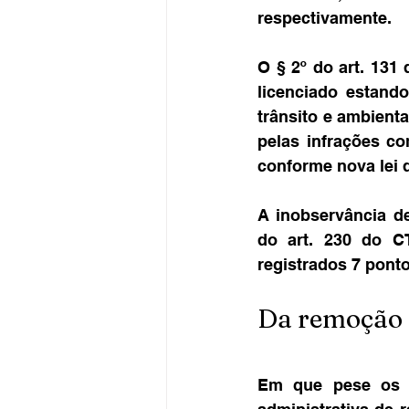
respectivamente.
O § 2º do art. 131
licenciado estando
trânsito e ambient
pelas infrações c
conforme nova lei d
A inobservância de
do art. 230 do CT
registrados 7 ponto
Da remoção 
Em que pese os q