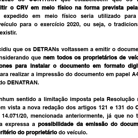
tir o CRV em meio físico na forma prevista pela
expedido em meio físico seria utilizado para
eículo para o exercício 2020, ou seja, o tradicion
xistir.
cidiu que os DETRANs voltassem a emitir o documen
onsiderando que 
nem todos os proprietários de veí
nes para instalar o documento em formato digi
para realizar a impressão do documento em papel A4
s do DENATRAN.
nhum sentido a limitação imposta pela Resolução n
 vista a nova redação dos artigos 121 e 131 do CT
 14.071/20, mencionada anteriormente, já que no te
a expressa a 
possibilidade da emissão do docum
critério do proprietário
 do veículo.