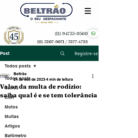
(11) 94733-0560
(11) 3207-9071 / 3277-4722
Registre-se
Post
Todos posts
Beltrão
Todos posts
24 de out. de 2023
4 min de leitura
Valor da multa de rodízio:
Carros
saiba qual é e se tem tolerância
CNH
Motos
Multas
Artigos
Bafômetro