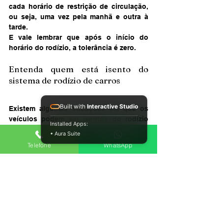
cada horário de restrição de circulação, 
ou seja, uma vez pela manhã e outra à 
tarde.
E vale lembrar que após o início do 
horário do rodízio, a tolerância é zero.
Entenda quem está isento do 
sistema de rodízio de carros
Built with
Interactive Studio
Existem algumas situações em que os 
veículos podem ser isentos do rodízio 
Installed Apps:
em SP.
• Aura Suite
Alguns dessas circunstâncias são:
Telefone
WhatsApp
Serviços essenciais (água, lixo, 
serviços funerário, gás, fiscalização 
de trânsito e transporte, luz, 
telefone, coleta de lixo, tapa-buracos 
e correio, etc.)
Transporte coletivo e de lotação
Médicos no exercício da profissão