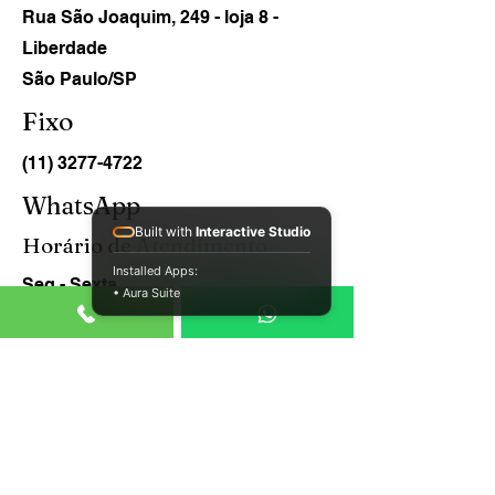
Rua São Joaquim, 249 - loja 8 -
Liberdade
São Paulo/SP
Fixo
(11) 3277-4722
WhatsApp
Built with
Interactive Studio
Horário de Atendimento
Installed Apps:
Seg - Sexta
• Aura Suite
8:00 – 18:00
(11) 94733-0560
beltraodesp@gmail.com