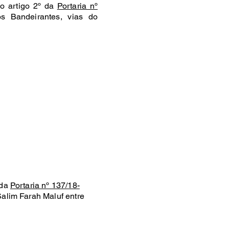
do artigo 2º da
Portaria nº
os Bandeirantes, vias do
 da
Portaria nº 137/18-
Salim Farah Maluf entre