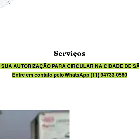
Serviços
E SUA AUTORIZAÇÃO PARA CIRCULAR NA CIDADE DE S
Entre em contato pelo WhatsApp (11) 94733-0560