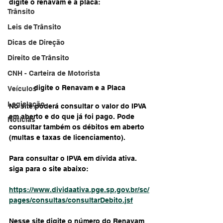
digite o renavam e a placa:
Trânsito
Leis de Trânsito
Dicas de Direção
Direito de Trânsito
CNH - Carteira de Motorista
digite o Renavam e a Placa
Veículos
Legislação
No site poderá consultar o valor do IPVA 
em aberto e do que já foi pago. Pode 
Notícias
consultar também os débitos em aberto 
(multas e taxas de licenciamento).
Para consultar o IPVA em dívida ativa. 
siga para o site abaixo:
https://www.dividaativa.pge.sp.gov.br/sc/
pages/consultas/consultarDebito.jsf
Nesse site digite o número do Renavam