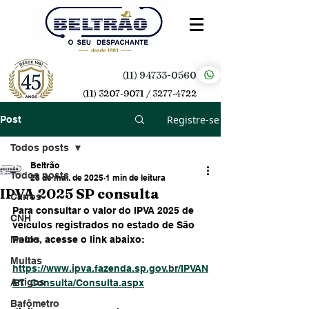
(11) 94733-0560
(11) 3207-9071 / 3277-4722
Registre-se
Post
Todos posts
Beltrão
Todos posts
28 de mai. de 2025
1 min de leitura
IPVA 2025 SP consulta
Carros
Para consultar o valor do IPVA 2025 de 
CNH
veículos registrados no estado de São 
Motos
Paulo, acesse o link abaixo:
Multas
https://www.ipva.fazenda.sp.gov.br/IPVAN
Artigos
ET_Consulta/Consulta.aspx
Bafômetro