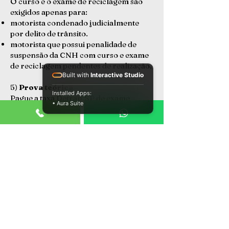
O curso e o exame de reciclagem são
exigidos apenas para:
motorista condenado judicialmente
por delito de trânsito.
motorista que possui penalidade de
suspensão da CNH com curso e exame
de reciclagem pendentes de realização.
Built with
Interactive Studio
5)
Prova teórica
Installed Apps:
Pague a taxa Detran.SP de exame
• Aura Suite
teórico e marque a prova, conforme as
vagas disponíveis.
6)
Prova prática
Para a realização da prova prática,
matricule-se em um Centro de
Formação de Condutores
(CFC/autoescola) credenciado.
7)
Emissão e entrega da CNH
Impressa
Receba o documento físico no