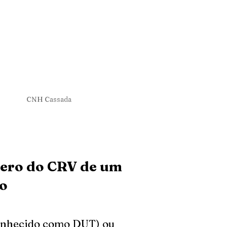
(11) 94733-
(11) 3207-9071 / 3
4
R. São Joaquim, 249 - Loja 8 - Liberdade - São Paulo/SP 01
CNH Cassada
ero do CRV de um
lo
onhecido como DUT) ou