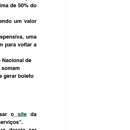
ima de 50% do 
endo um valor 
spensiva, uma 
 para voltar a 
Nacional de 
ão somam 
e gerar boleto
sar o
 site
 da 
serviços”.
e deseja ser 