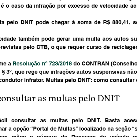
é o caso da infração por excesso de velocidade ac
ta pelo DNIT pode chegar à soma de R$ 880,41, s
cidade também pode gerar uma multa aos autos su
revistas pelo CTB, o que requer curso de reciclagem
me a
 Resolução nº 723/2018
 do CONTRAN (Conselho 
7º, § 3º, que rege que infrações autos suspensivas n
ondutor infrator. Multas pelo DNIT: como consultar 
consultar as multas pelo DNIT
ácil consultar as multas pelo DNIT. Basta aces
onar a opção “Portal de Multas” localizado na seção “
r em mãos o número do Renavam do veículo qu