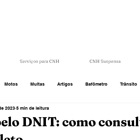
Serviços para CNH
CNH Suspensa
Motos
Multas
Artigos
Bafômetro
Trânsito
de 2023
5 min de leitura
 Trânsito
CNH - Carteira de Motorista
Veículos
Legi
elo DNIT: como consul
leto