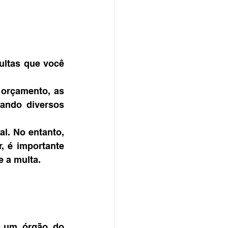
ultas que você 
orçamento, as 
ando diversos 
l. No entanto, 
, é importante 
e a multa.
é um órgão do 