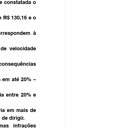
 constatada o 
 R$ 130,16 e o 
rrespondem à 
de velocidade 
 consequências 
a em até 20% – 
ia entre 20% e 
via em mais de 
de dirigir.
as infrações 