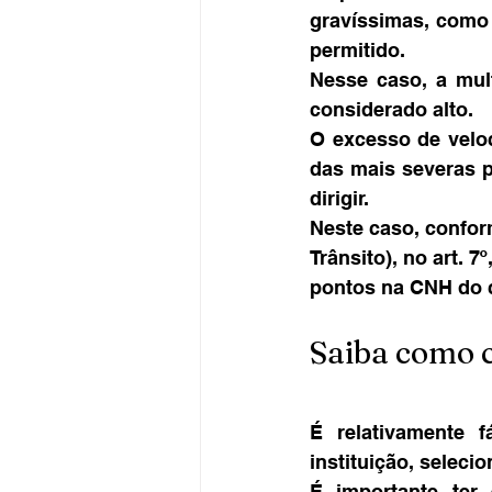
gravíssimas, como 
permitido.
Nesse caso, a mul
considerado alto.
O excesso de velo
das mais severas p
dirigir.
Neste caso, confor
Trânsito), no art. 
pontos na CNH do c
Saiba como 
É relativamente f
instituição, seleci
É importante te