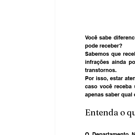
Você sabe diferenc
pode receber?
Sabemos que receb
infrações ainda p
transtornos.
Por isso, estar at
caso você receba u
apenas saber qual 
Entenda o q
O Departamento Na