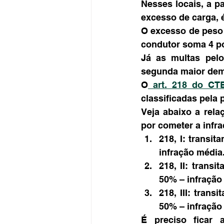
Nesses locais, a p
excesso de carga, é
O excesso de peso 
condutor soma 4 po
Já as multas pelo
segunda maior dem
O
 art. 218 do CT
classificadas pela
Veja abaixo a rela
por cometer a infr
218, I: transit
infração média.
218, II: transi
50% – infração 
218, III: trans
50% – infração 
É preciso ficar a