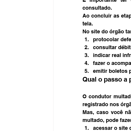
consultado.
Ao concluir as eta
tela.
No site do órgão t
protocolar def
consultar débit
indicar real inf
fazer o acomp
emitir boletos
Qual o passo a 
O condutor multad
registrado nos órgã
Mas, caso você não
multado, pode faze
acessar o site