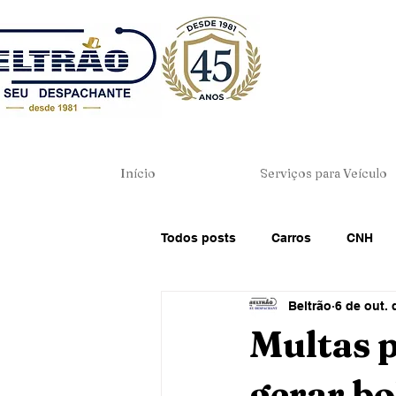
Início
Serviços para Veículo
Todos posts
Carros
CNH
Beltrão
6 de out. 
Dicas de Direção
Direito de
Multas p
gerar bo