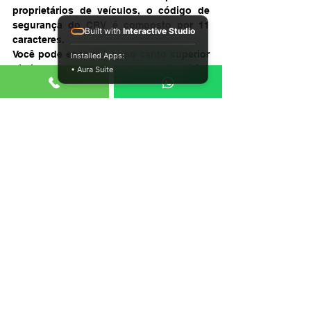
proprietários de veículos, o código de 
segurança do CRV é composto por 11 
Built with
Interactive Studio
caracteres. 
Você pode encontrá-lo no canto superior 
Installed Apps:
direito do CRV, tanto na versão física 
• Aura Suite
como digital. 
Conheça o passo a passo para 
acessar o CRLV digital 
Você pode ter acesso ao CRLV do 
documento de forma digital, que está 
disponível e vale em todo o território 
brasileiro desde julho de 2020. 
O objetivo da versão online é facilitar a 
vida do motorista, já que ele não precisa 
se preocupar em trafegar com o 
documento impresso. 
Confira o passo a passo para fazer o 
download do CRLV digital: 