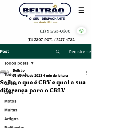
(11) 94733-0560
(11) 3207-9071 / 3277-4722
Registre-se
Post
Todos posts
Beltrão
Todos posts
28 de nov. de 2023
4 min de leitura
Saiba o que é CRV e qual a sua
Carros
diferença para o CRLV
CNH
Motos
Multas
Artigos
Bafômetro