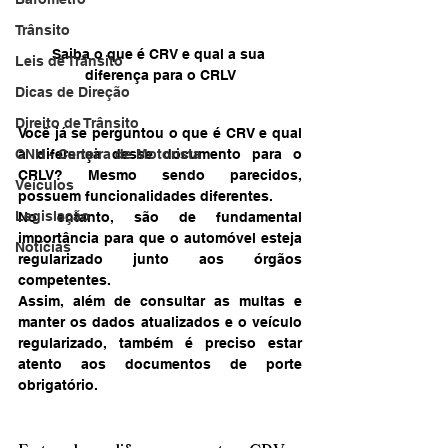
Trânsito
Saiba o que é CRV e qual a sua 
Leis de Trânsito
diferença para o CRLV
Dicas de Direção
Direito de Trânsito
Você já se perguntou o que é CRV e qual 
a diferença desse documento para o 
CNH - Carteira de Motorista
CRLV? Mesmo sendo parecidos, 
Veículos
possuem funcionalidades diferentes. 
Legislação
No entanto, são de fundamental 
importância para que o automóvel esteja 
Notícias
regularizado junto aos órgãos 
competentes. 
Assim, além de consultar as multas e 
manter os dados atualizados e o veículo 
regularizado, também é preciso estar 
atento aos documentos de porte 
obrigatório. 