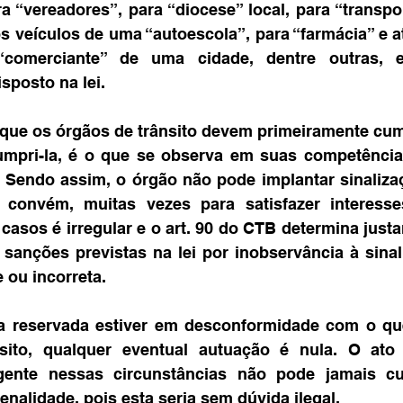
a “vereadores”, para “diocese” local, para “transpo
 os veículos de uma “autoescola”, para “farmácia” e 
comerciante” de uma cidade, dentre outras, 
sposto na lei.
 que os órgãos de trânsito devem primeiramente cumpr
mpri-la, é o que se observa em suas competências
. Sendo assim, o órgão não pode implantar sinalizaç
convém, muitas vezes para satisfazer interesse
casos é irregular e o art. 90 do CTB determina just
 sanções previstas na lei por inobservância à sina
e ou incorreta.
ga reservada estiver em desconformidade com o que
nsito, qualquer eventual autuação é nula. O ato a
gente nessas circunstâncias não pode jamais cu
nalidade, pois esta seria sem dúvida ilegal.