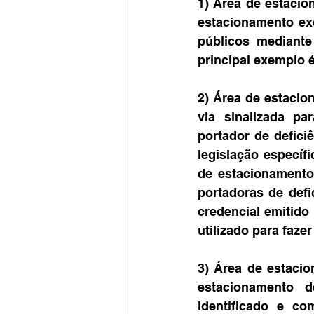
1) Área de estacion
estacionamento exc
públicos mediante
principal exemplo é
2) Área de estacion
via sinalizada pa
portador de defici
legislação especí
de estacionamento
portadoras de def
credencial emitido 
utilizado para faze
3) Área de estacio
estacionamento d
identificado e co