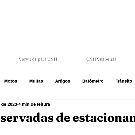
Serviços para CNH
CNH Suspensa
Motos
Multas
Artigos
Bafômetro
Trânsito
. de 2023
4 min de leitura
 Trânsito
CNH - Carteira de Motorista
Veículos
Legi
eservadas de estacion