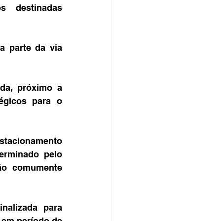
 destinadas 
 parte da via 
da, próximo a 
égicos para o 
estacionamento 
erminado pelo 
ão comumente 
alizada para 
 em período de 