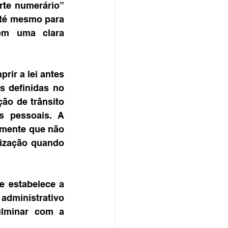
rte numerário” 
até mesmo para 
em uma clara 
ir a lei antes 
 definidas no 
ão de trânsito 
s pessoais. A 
amente que não 
lização quando 
 estabelece a 
dministrativo 
lminar com a 