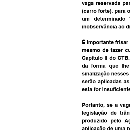
vaga reservada par
(carro forte), para
um determinado “
inobservância ao di
É importante frisar
mesmo de fazer cu
Capítulo II do CTB
da forma que lhe 
sinalização nesses 
serão aplicadas as
esta for insuficient
Portanto, se a va
legislação de trâ
produzido pelo A
aplicação de uma pe