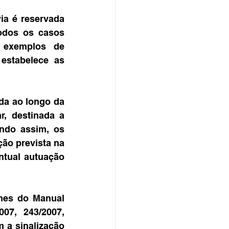
a é reservada 
odos os casos 
 exemplos de 
stabelece as 
a ao longo da 
, destinada a 
ndo assim, os 
ão prevista na 
ntual autuação 
mes do Manual 
07, 243/2007, 
 a sinalização 