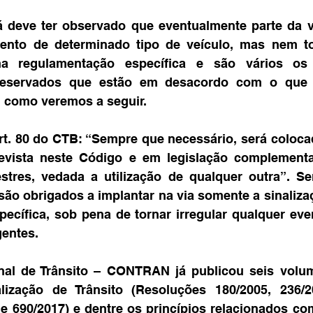
 deve ter observado que eventualmente parte da vi
ento de determinado tipo de veículo, mas nem t
na regulamentação específica e são vários os
reservados que estão em desacordo com o que e
, como veremos a seguir.
t. 80 do CTB: “Sempre que necessário, será colocad
revista neste Código e em legislação complementar
stres, vedada a utilização de qualquer outra”. Se
são obrigados a implantar na via somente a sinalizaç
ecífica, sob pena de tornar irregular qualquer eve
gentes.
al de Trânsito – CONTRAN já publicou seis volu
alização de Trânsito (Resoluções 180/2005, 236/20
e 690/2017) e dentre os princípios relacionados com