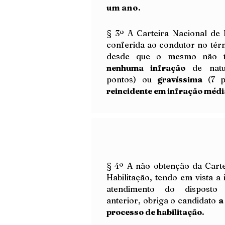
um ano.
§ 3º A Carteira Nacional de 
conferida ao condutor no tér
desde que o mesmo não t
nenhuma infração
de nat
pontos) ou
gravíssima
(7 
reincidente em infração méd
+ 
de
§ 4º A não obtenção da Carte
Habilitação, tendo em vista a
+ 
atendimento do disposto
de
anterior, obriga o candidato
a
processo de habilitação.
+ 