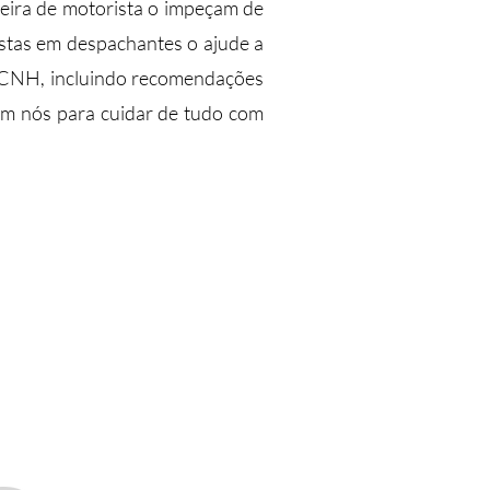
eira de motorista o impeçam de
listas em despachantes o ajude a
à CNH, incluindo recomendações
em nós para cuidar de tudo com
ra resolver seus problemas