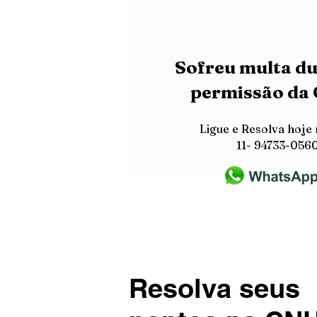
au
Sofreu multa du
permissão da
Ligue e Resolva hoj
11- 94733-056
Resolva seus