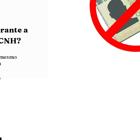
tossuspensviva
rante a
 CNH?
e mesmo
0