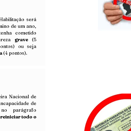
Habilitação será
mino de um ano,
enha cometido
ureza
grave
(5
pontos) ou seja
ia
(4 pontos).
Indicação de condutor
 multa de trânsito
ira Nacional de
Foi Multado
 incapacidade de
Resolva
Indicação de condutor
 no parágrafo
 multa, fora do prazo
 reiniciar todo o
Multa