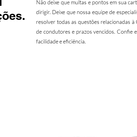
H
Não deixe que multas e pontos em sua cart
ções.
dirigir. Deixe que nossa equipe de especia
resolver todas as questões relacionadas 
de condutores e prazos vencidos. Confie 
facilidade e eficiência.
Entre em contato conosco agora pa
com a CNH