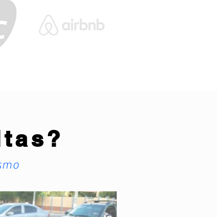
ltas?
smo