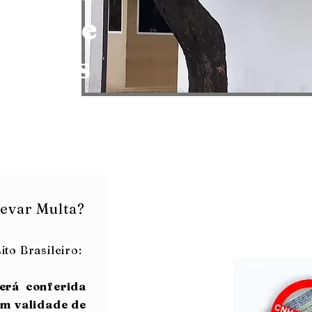
vidas e
luções
evar Multa?
to Brasileiro:
erá conferida
om validade de