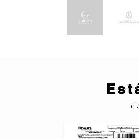
Est
E 