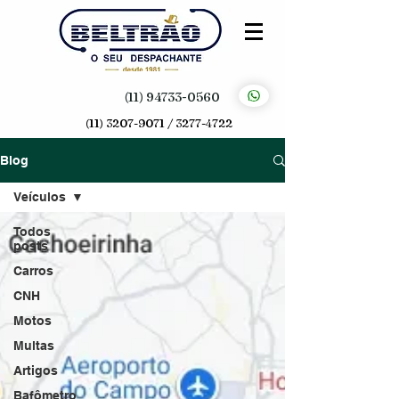
(11) 94733-0560
(11) 3207-9071 / 3277-4722
Blog
Veículos
Todos
posts
Carros
CNH
Motos
Multas
Artigos
Bafômetro