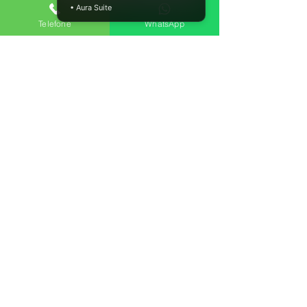
• Aura Suite
beltrao despachante
Telefone
WhatsApp
Leis de Trânsito
Dicas de Direção
Ver tudo
Posts recentes