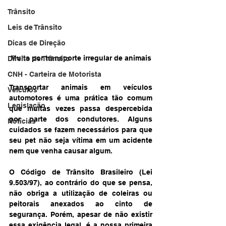
Trânsito
Leis de Trânsito
Dicas de Direção
Multa por transporte irregular de animais
Direito de Trânsito
CNH - Carteira de Motorista
Transportar animais em veículos 
Veículos
automotores é uma prática tão comum 
Legislação
que muitas vezes passa despercebida 
por parte dos condutores. Alguns 
Notícias
cuidados se fazem necessários para que 
seu pet não seja vítima em um acidente 
nem que venha causar algum.
O Código de Trânsito Brasileiro (Lei 
9.503/97), ao contrário do que se pensa, 
não obriga a utilização de coleiras ou 
peitorais anexados ao cinto de 
segurança. Porém, apesar de não existir 
essa exigência legal, é a nossa primeira 