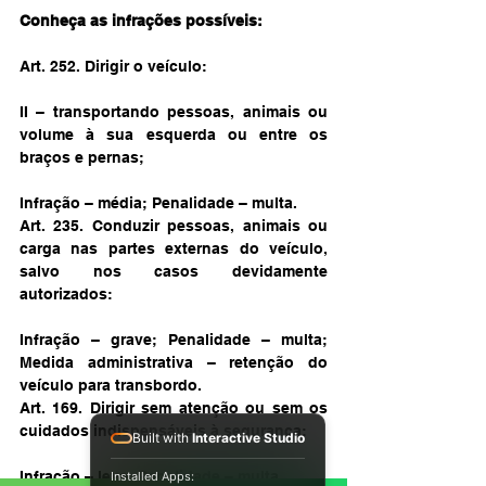
Conheça as infrações possíveis:
Art. 252. Dirigir o veículo:
II – transportando pessoas, animais ou 
volume à sua esquerda ou entre os 
braços e pernas;
Infração – média; Penalidade – multa.
Art. 235. Conduzir pessoas, animais ou 
carga nas partes externas do veículo, 
salvo nos casos devidamente 
autorizados:
Infração – grave; Penalidade – multa; 
Medida administrativa – retenção do 
veículo para transbordo.
Art. 169. Dirigir sem atenção ou sem os 
cuidados indispensáveis à segurança:
Built with
Interactive Studio
Infração – leve; Penalidade – multa.
Installed Apps: