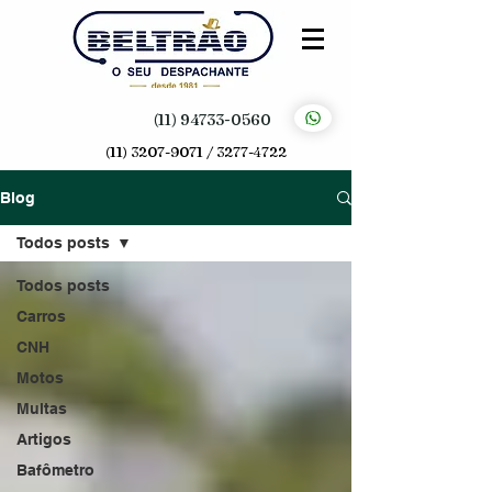
(11) 94733-0560
(11) 3207-9071 / 3277-4722
Blog
Todos posts
Todos posts
Carros
CNH
Motos
Multas
Artigos
Bafômetro